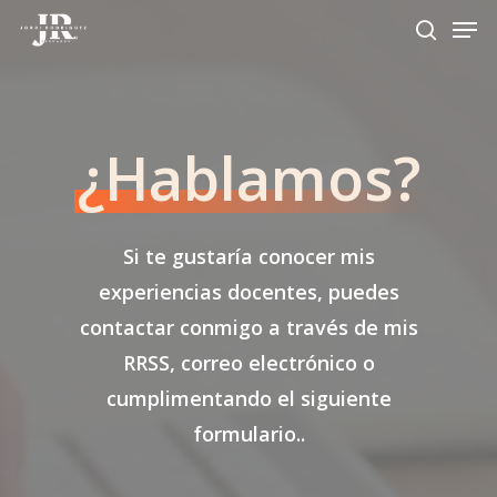
Skip
Men
to
search
Close
main
Menu
content
¿Hablamos?
Si te gustaría conocer mis
experiencias docentes, puedes
contactar conmigo a través de mis
RRSS, correo electrónico o
cumplimentando el siguiente
formulario..